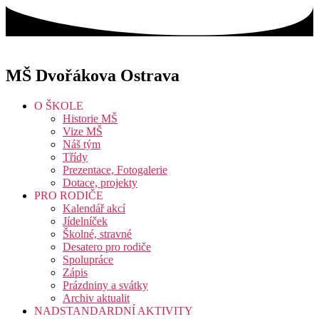
Přejít
k
obsahu
MŠ Dvořákova Ostrava
O ŠKOLE
Historie MŠ
Vize MŠ
Náš tým
Třídy
Prezentace, Fotogalerie
Dotace, projekty
PRO RODIČE
Kalendář akcí
Jídelníček
Školné, stravné
Desatero pro rodiče
Spolupráce
Zápis
Prázdniny a svátky
Archiv aktualit
NADSTANDARDNÍ AKTIVITY