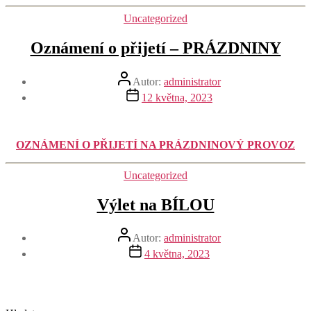
Rubriky
Uncategorized
Oznámení o přijetí – PRÁZDNINY
Autor
Autor:
administrator
příspěvku
Datum
12 května, 2023
příspěvku
OZNÁMENÍ O PŘIJETÍ NA PRÁZDNINOVÝ PROVOZ
Rubriky
Uncategorized
Výlet na BÍLOU
Autor
Autor:
administrator
příspěvku
Datum
4 května, 2023
příspěvku