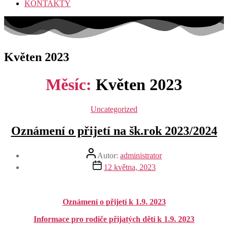
KONTAKTY
Květen 2023
Měsíc:
Květen 2023
Rubriky
Uncategorized
Oznámení o přijetí na šk.rok 2023/2024
Autor
Autor:
administrator
příspěvku
Datum
12 května, 2023
příspěvku
Oznámení o přijetí k 1.9. 2023
Informace pro rodiče přijatých dětí k 1.9. 2023