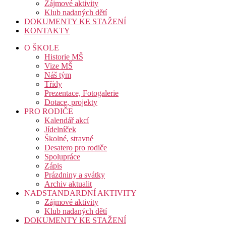
Zájmové aktivity
Klub nadaných dětí
DOKUMENTY KE STAŽENÍ
KONTAKTY
O ŠKOLE
Historie MŠ
Vize MŠ
Náš tým
Třídy
Prezentace, Fotogalerie
Dotace, projekty
PRO RODIČE
Kalendář akcí
Jídelníček
Školné, stravné
Desatero pro rodiče
Spolupráce
Zápis
Prázdniny a svátky
Archiv aktualit
NADSTANDARDNÍ AKTIVITY
Zájmové aktivity
Klub nadaných dětí
DOKUMENTY KE STAŽENÍ