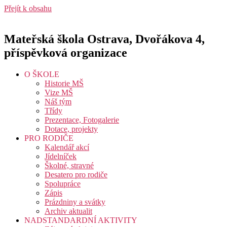
Přejít k obsahu
Mateřská škola Ostrava, Dvořákova 4,
příspěvková organizace
O ŠKOLE
Historie MŠ
Vize MŠ
Náš tým
Třídy
Prezentace, Fotogalerie
Dotace, projekty
PRO RODIČE
Kalendář akcí
Jídelníček
Školné, stravné
Desatero pro rodiče
Spolupráce
Zápis
Prázdniny a svátky
Archiv aktualit
NADSTANDARDNÍ AKTIVITY