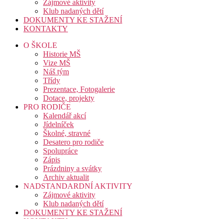
Zájmové aktivity
Klub nadaných dětí
DOKUMENTY KE STAŽENÍ
KONTAKTY
O ŠKOLE
Historie MŠ
Vize MŠ
Náš tým
Třídy
Prezentace, Fotogalerie
Dotace, projekty
PRO RODIČE
Kalendář akcí
Jídelníček
Školné, stravné
Desatero pro rodiče
Spolupráce
Zápis
Prázdniny a svátky
Archiv aktualit
NADSTANDARDNÍ AKTIVITY
Zájmové aktivity
Klub nadaných dětí
DOKUMENTY KE STAŽENÍ