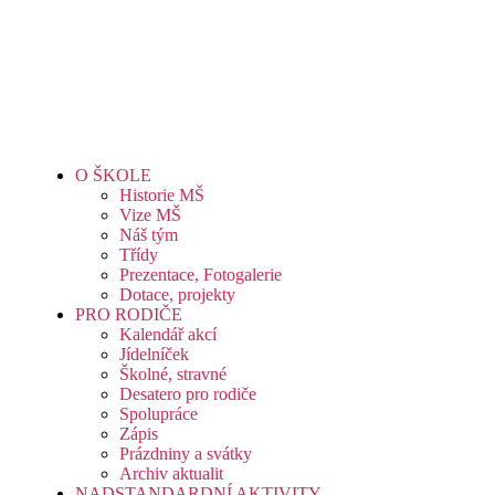
O ŠKOLE
Historie MŠ
Vize MŠ
Náš tým
Třídy
Prezentace, Fotogalerie
Dotace, projekty
PRO RODIČE
Kalendář akcí
Jídelníček
Školné, stravné
Desatero pro rodiče
Spolupráce
Zápis
Prázdniny a svátky
Archiv aktualit
NADSTANDARDNÍ AKTIVITY