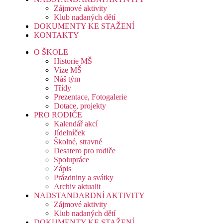
Zájmové aktivity
Klub nadaných dětí
DOKUMENTY KE STAŽENÍ
KONTAKTY
O ŠKOLE
Historie MŠ
Vize MŠ
Náš tým
Třídy
Prezentace, Fotogalerie
Dotace, projekty
PRO RODIČE
Kalendář akcí
Jídelníček
Školné, stravné
Desatero pro rodiče
Spolupráce
Zápis
Prázdniny a svátky
Archiv aktualit
NADSTANDARDNÍ AKTIVITY
Zájmové aktivity
Klub nadaných dětí
DOKUMENTY KE STAŽENÍ