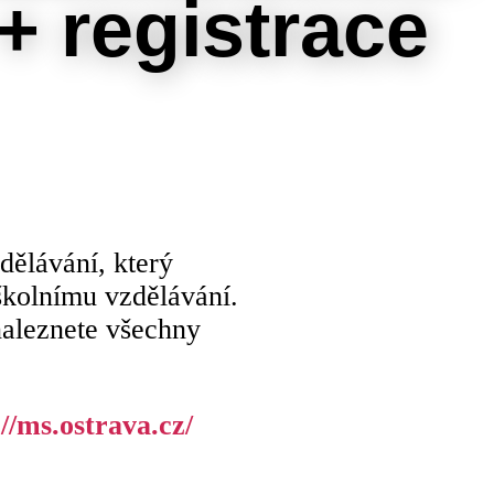
+ registrace
dělávání, který
školnímu vzdělávání.
naleznete všechny
://ms.ostrava.cz/