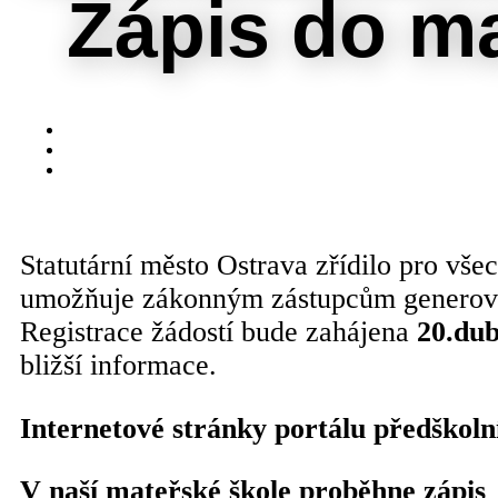
Zápis do ma
Statutární město Ostrava zřídilo pro vše
umožňuje zákonným zástupcům generování
Registrace žádostí bude zahájena
20.dub
bližší informace.
Internetové stránky portálu předškol
V naší mateřské škole proběhne zápis